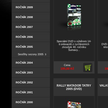
ROČNÍK 2009
ROČNÍK 2008
ROČNÍK 2007
ROČNÍK 2006
Speciální DVD s výběrem 14-
ti onboardů z rychlostních
DVD 
ROČNÍK 2005
zkoušek 40. ročníku
tét
Šumavy...
Sestřihy sezony 2005
3
ROČNÍK 2004
Cena:
195,00 Kč
19
ROČNÍK 2003
ROČNÍK 2002
RALLY MATADOR TATRY
VALA
2005 (DVD)
ROČNÍK 2001
ROČNÍK 2000