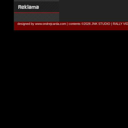
designed by
www.ondrejcarda.com
| contents ©2026
JNK STUDIO | RALLY V