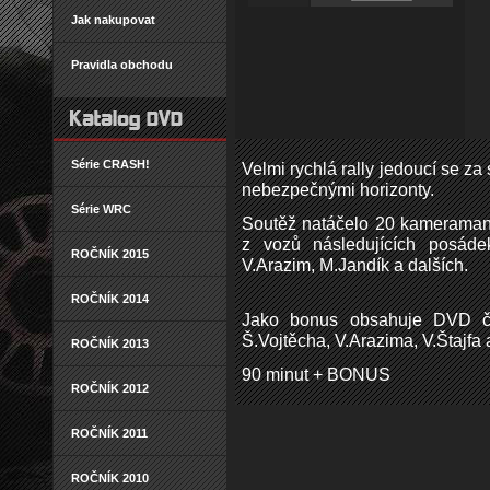
Jak nakupovat
Pravidla obchodu
Série CRASH!
Velmi rychlá rally jedoucí se z
nebezpečnými horizonty.
Série WRC
Soutěž natáčelo 20 kameramanů
z vozů následujících posádek
ROČNÍK 2015
V.Arazim, M.Jandík a dalších.
ROČNÍK 2014
Jako bonus obsahuje DVD čty
Š.Vojtěcha, V.Arazima, V.Štajfa
ROČNÍK 2013
90 minut + BONUS
ROČNÍK 2012
ROČNÍK 2011
ROČNÍK 2010