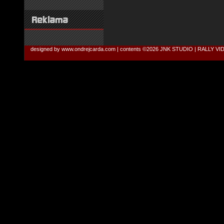
designed by
www.ondrejcarda.com
| contents ©2026
JNK STUDIO | RALLY V