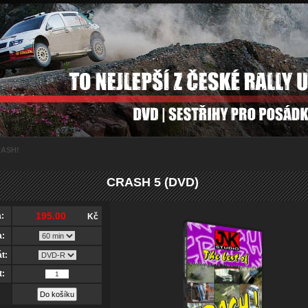
RASH!
CRASH 5 (DVD)
:
Kč
a:
t:
t: