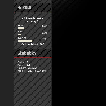
Líbí se vám naše
stránky?
Ano
26%
Ne
12%
Nevím
62%
Celkem hlasů: 208
Online :
2
Dnes :
144
Celkem :
393552
Vaše IP : 216.73.217.169