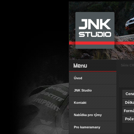
Série C
Úvod
JNK Studio
Cena
Délk
Kontakt
Formá
Nabídka pro týmy
Poče
Pro kameramany