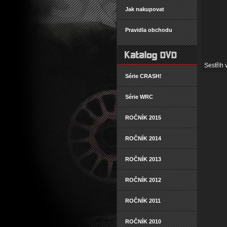
Jak nakupovat
Pravidla obchodu
Sestřih 
Série CRASH!
Série WRC
ROČNÍK 2015
ROČNÍK 2014
ROČNÍK 2013
ROČNÍK 2012
ROČNÍK 2011
ROČNÍK 2010