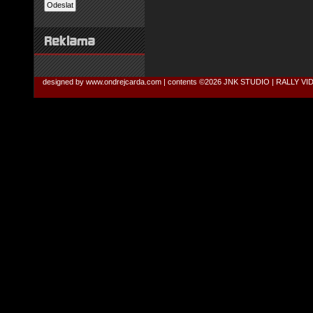
designed by
www.ondrejcarda.com
| contents ©2026
JNK STUDIO | RALLY V