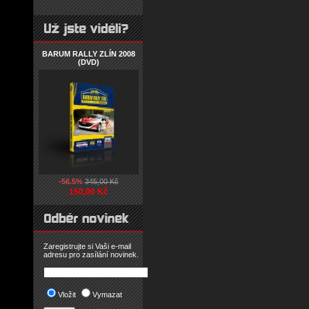
BARUM RALLY ZLÍN 2008
(DVD)
-56.5%
345,00 Kč
150,00 Kč
Zaregistrujte si Vaši e-mail
adresu pro zasílání novinek.
Vložit
Vymazat