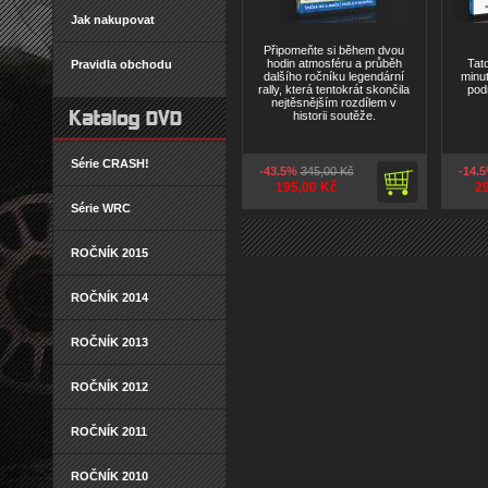
Jak nakupovat
Připomeňte si během dvou
hodin atmosféru a průběh
Tat
Pravidla obchodu
dalšího ročníku legendární
minu
rally, která tentokrát skončila
pod
nejtěsnějším rozdílem v
historii soutěže.
Série CRASH!
-43.5%
345,00 Kč
-14.
195,00 Kč
2
Série WRC
ROČNÍK 2015
ROČNÍK 2014
ROČNÍK 2013
ROČNÍK 2012
ROČNÍK 2011
ROČNÍK 2010