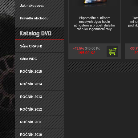
Jak nakupovat
Připomeňte si během
Tat
Pravidla obchodu
necelých dvou hodin
minu
atmosféru a průběh dalšího
podni
ročníku legendární rally.
Série CRASH!
-43.5%
345,00 Kč
-33.
195,00 Kč
2
Série WRC
ROČNÍK 2015
ROČNÍK 2014
ROČNÍK 2013
ROČNÍK 2012
ROČNÍK 2011
ROČNÍK 2010