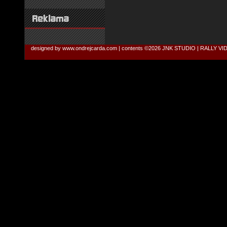
designed by
www.ondrejcarda.com
| contents ©2026
JNK STUDIO | RALLY V